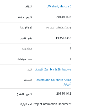
Wishart, Marcus J.;
المؤلف
2014/11/08
تاريخ الوثيقة
وثيقة معلومات المشروع
نوع الوثيقة
PIDA13382
رقم التقرير
1
مجلد رقم
1
عدد المجلدات
Zambia & Zimbabwe,
أفريقيا,
البلد
Eastern and Southern Africa,
المنطقة
أفريقيا,
2014/11/12
تاريخ الإفصاح
Project Information Document
اسم الوثيقة