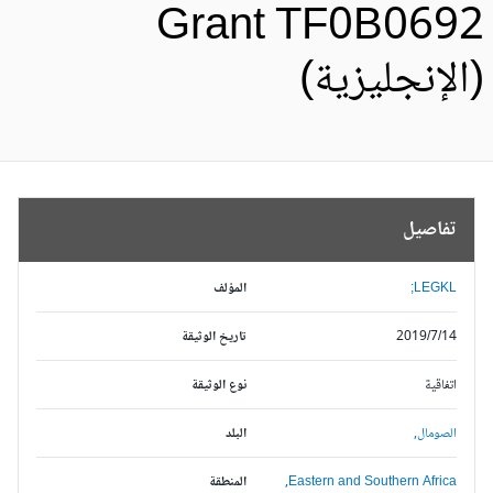
Grant TF0B069
الإنجليزية)
تفاصيل
LEGKL;
المؤلف
2019/7/14
تاريخ الوثيقة
اتفاقية
نوع الوثيقة
الصومال,
البلد
Eastern and Southern Africa,
المنطقة