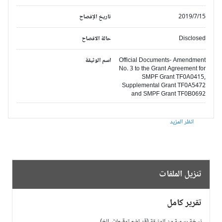
2019/7/15
تاريخ الإفصاح
Disclosed
حالة الافصاح
Official Documents- Amendment
اسم الوثيقة
No. 3 to the Grant Agreement for
SMPF Grant TF0A0415,
Supplemental Grant TF0A5472
and SMPF Grant TF0B0692
انظر المزيد
تنزيل الملفات
تقرير كامل
نسخة رسمية من الوثيقة (قد تضم توقيعات، الخ)