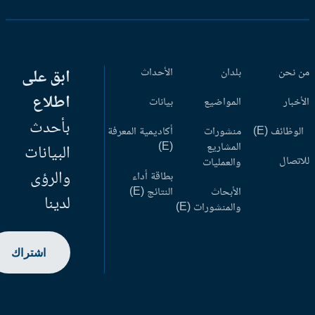
 نحن
بلدان
الأحداث
ابق على
اطلاع
أخبار
المواضيع
بيانات
بأحدث
وظائف (E)
منشورات
أكاديمية المعرفة
المشاريع
(E)
البيانات
اتصال
والعمليات
والرؤى
بطاقة أداء
الأبحاث
النتائج (E)
لدينا
والمنشورات (E)
اشتراك