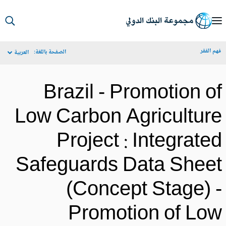
S
Ma
م الفقر
الصفحة باللغة:
العربية
Navigat
Brazil - Promotion o
Low Carbon Agricultur
Project : Integrate
Safeguards Data Shee
(Concept Stage) 
Promotion of Lo