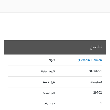
تفاصيل
Geradin, Damien;
المؤلف
2004/6/01
تاريخ الوثيقة
المطبوعات
نوع الوثيقة
29702
رقم التقرير
1
مجلد رقم