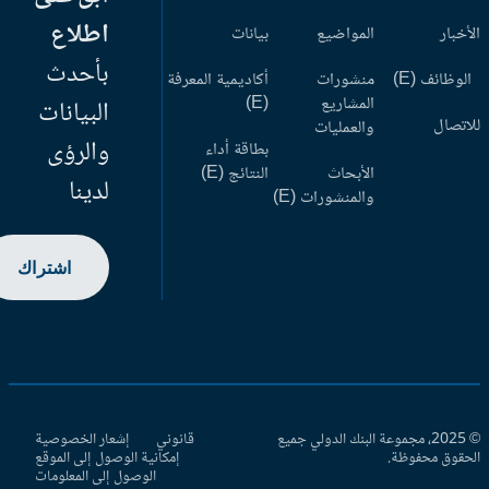
اطلاع
أخبار
المواضيع
بيانات
بأحدث
وظائف (E)
منشورات
أكاديمية المعرفة
المشاريع
(E)
البيانات
اتصال
والعمليات
والرؤى
بطاقة أداء
الأبحاث
النتائج (E)
لدينا
والمنشورات (E)
اشتراك
© 2025، مجموعة البنك الدولي جميع
قانوني
إشعار الخصوصية
حقوق محفوظة.
إمكانية الوصول إلى الموقع
الوصول إلى المعلومات