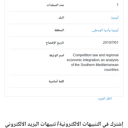
1
عدد المجلدات
أوروبا,
البلد
أوروبا وآسيا الوسطى,
المنطقة
2010/7/01
تاريخ الإفصاح
Competition law and regional
اسم الوثيقة
economic integration: an analysis
of the Southern Mediterranean
countries
كلمة أساسية
انظر المزيد
شترك في التنبيهات الالكترونية/ تنبيهات البريد الالكتروني