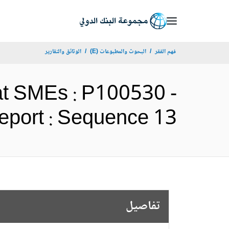
Skip
to
Main
فهم الفقر
البحوث والمطبوعات (E)
الوثائق والتقارير
Navigation
 at SMEs : P100530 -
lts Report : Sequence 13
تفاصيل