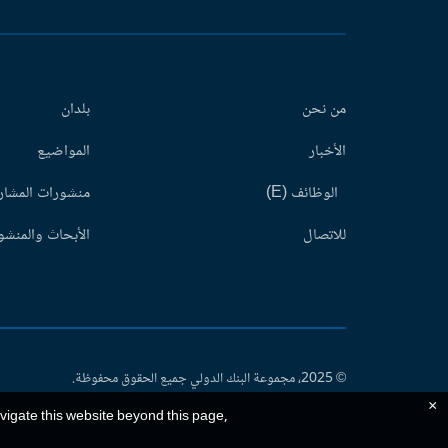
من نحن
بلدان
الأخبار
المواضيع
الوظائف (E)
منشورات المشاري
للاتصال
الأبحاث والمنشور
© 2025، مجموعة البنك الدولي جميع الحقوق محفوظة.
×
avigate this website beyond this page,