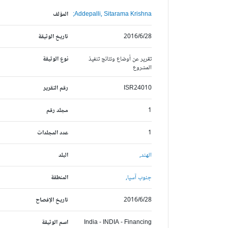
Addepalli, Sitarama Krishna;
المؤلف
2016/6/28
تاريخ الوثيقة
تقرير عن أوضاع ونتائج تنفيذ
نوع الوثيقة
المشروع
ISR24010
رقم التقرير
1
مجلد رقم
1
عدد المجلدات
الهند,
البلد
جنوب آسيا,
المنطقة
2016/6/28
تاريخ الإفصاح
India - INDIA - Financing
اسم الوثيقة