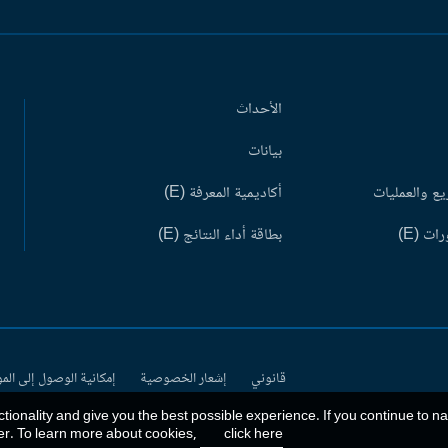
الأحداث
بيانات
ع والعمليات
أكاديمية المعرفة (E)
ات (E)
بطاقة أداء النتائج (E)
قانوني
إشعار الخصوصية
إمكانية الوصول إلى الم
ctionality and give you the best possible experience. If you continue to n
er. To learn more about cookies,
click here