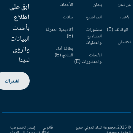
 نحن
بلدان
الأحداث
ابق على
اطلاع
أخبار
المواضيع
بيانات
بأحدث
وظائف (E)
منشورات
أكاديمية المعرفة
المشاريع
(E)
البيانات
اتصال
والعمليات
والرؤى
بطاقة أداء
الأبحاث
النتائج (E)
لدينا
والمنشورات (E)
اشتراك
© 2025، مجموعة البنك الدولي جميع
قانوني
إشعار الخصوصية
حقوق محفوظة.
إمكانية الوصول إلى الموقع