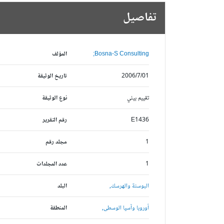
تفاصيل
Bosna-S Consulting;
المؤلف
2006/7/01
تاريخ الوثيقة
تقييم بيئي
نوع الوثيقة
E1436
رقم التقرير
1
مجلد رقم
1
عدد المجلدات
البوسنة والهرسك,
البلد
أوروبا وآسيا الوسطى,
المنطقة