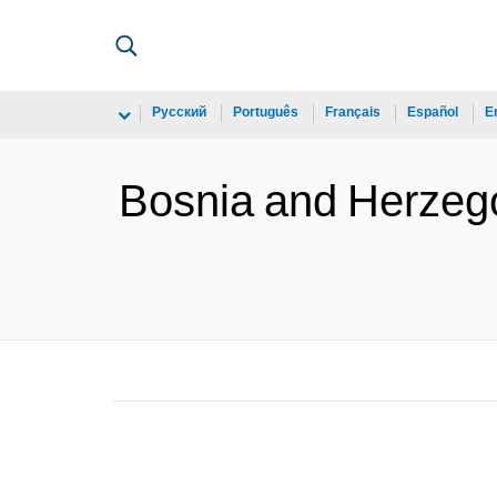
Русский
Português
Français
Español
E
Bosnia and Herzego