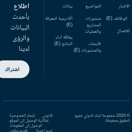
اطلاع
أخبار
المواضيع
بيانات
بأحدث
وظائف (E)
منشورات
أكاديمية المعرفة
المشاريع
(E)
البيانات
اتصال
والعمليات
والرؤى
بطاقة أداء
الأبحاث
النتائج (E)
لدينا
والمنشورات (E)
اشتراك
© 2025، مجموعة البنك الدولي جميع
قانوني
إشعار الخصوصية
حقوق محفوظة.
إمكانية الوصول إلى الموقع
الوصول إلى المعلومات
تنبيه احتيال
تقديم شكوى