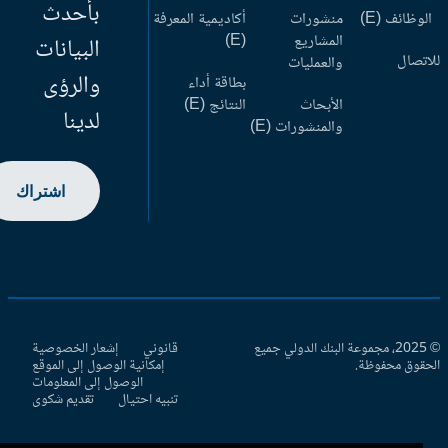
بأحدث
وظائف (E)
منشورات
أكاديمية المعرفة
المشاريع
(E)
البيانات
اتصال
والعمليات
والرؤى
بطاقة أداء
الأبحاث
النتائج (E)
لدينا
والمنشورات (E)
اشتراك
© 2025، مجموعة البنك الدولي جميع
قانوني
إشعار الخصوصية
حقوق محفوظة.
إمكانية الوصول إلى الموقع
الوصول إلى المعلومات
تنبيه احتيال
تقديم شكوى