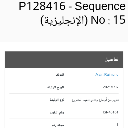
P128416 - Sequenc
No :  (الإنجليزية)
تفاصيل
Mair, Raimund;
المؤلف
2021/1/07
تاريخ الوثيقة
تقرير عن أوضاع ونتائج تنفيذ المشروع
نوع الوثيقة
ISR45161
رقم التقرير
1
مجلد رقم