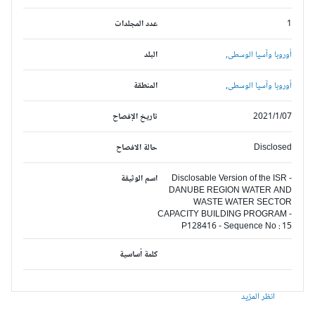
1
عدد المجلدات
أوروبا وآسيا الوسطى,
البلد
أوروبا وآسيا الوسطى,
المنطقة
2021/1/07
تاريخ الإفصاح
Disclosed
حالة الافصاح
Disclosable Version of the ISR -
اسم الوثيقة
DANUBE REGION WATER AND
WASTE WATER SECTOR
CAPACITY BUILDING PROGRAM -
P128416 - Sequence No : 15
كلمة أساسية
انظر المزيد