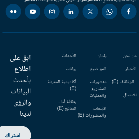
وكالة الدولية لضمان الاستثمار
المركز الدولي لتسوية منازعات الاستثمار
 نحن
بلدان
الأحداث
ابق على
اطلاع
أخبار
المواضيع
بيانات
بأحدث
وظائف (E)
منشورات
أكاديمية المعرفة
المشاريع
(E)
البيانات
اتصال
والعمليات
والرؤى
بطاقة أداء
الأبحاث
النتائج (E)
لدينا
والمنشورات (E)
اشتراك