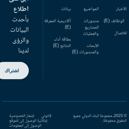
اطلاع
أخبار
المواضيع
بيانات
بأحدث
وظائف (E)
منشورات
أكاديمية المعرفة
المشاريع
(E)
البيانات
اتصال
والعمليات
والرؤى
بطاقة أداء
الأبحاث
النتائج (E)
لدينا
والمنشورات (E)
اشتراك
© 2025، مجموعة البنك الدولي جميع
قانوني
إشعار الخصوصية
حقوق محفوظة.
إمكانية الوصول إلى الموقع
الوصول إلى المعلومات