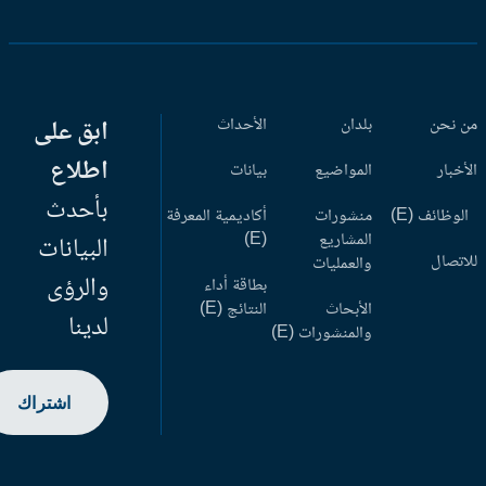
 نحن
بلدان
الأحداث
ابق على
اطلاع
أخبار
المواضيع
بيانات
بأحدث
وظائف (E)
منشورات
أكاديمية المعرفة
المشاريع
(E)
البيانات
اتصال
والعمليات
والرؤى
بطاقة أداء
الأبحاث
النتائج (E)
لدينا
والمنشورات (E)
اشتراك