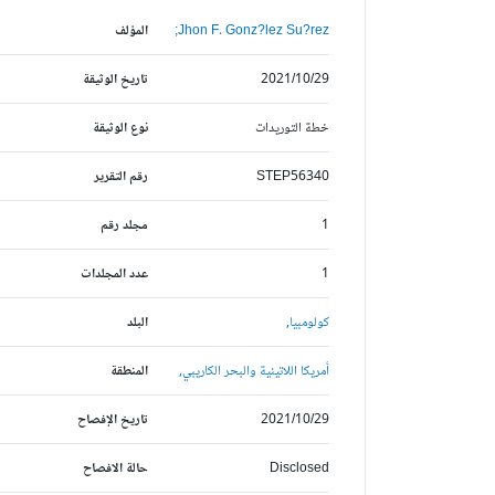
Jhon F. Gonz?lez Su?rez;
المؤلف
2021/10/29
تاريخ الوثيقة
خطة التوريدات
نوع الوثيقة
STEP56340
رقم التقرير
1
مجلد رقم
1
عدد المجلدات
كولومبيا,
البلد
أمريكا اللاتينية والبحر الكاريبي,
المنطقة
2021/10/29
تاريخ الإفصاح
Disclosed
حالة الافصاح