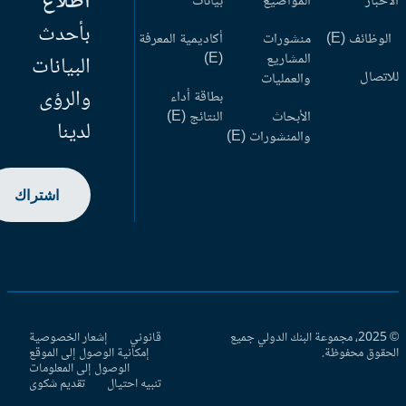
اطلاع
أخبار
المواضيع
بيانات
بأحدث
وظائف (E)
منشورات
أكاديمية المعرفة
المشاريع
(E)
البيانات
اتصال
والعمليات
والرؤى
بطاقة أداء
الأبحاث
النتائج (E)
لدينا
والمنشورات (E)
اشتراك
© 2025، مجموعة البنك الدولي جميع
قانوني
إشعار الخصوصية
حقوق محفوظة.
إمكانية الوصول إلى الموقع
الوصول إلى المعلومات
تنبيه احتيال
تقديم شكوى