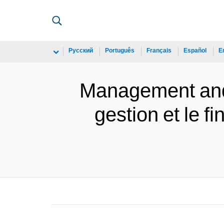
Русский
Português
Français
Español
E
Management and f
gestion et le 