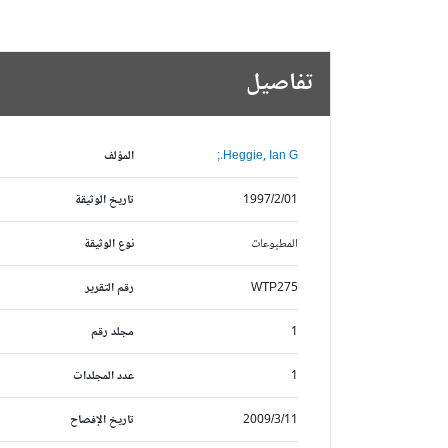
تفاصيل
Heggie, Ian G.;
المؤلف
1997/2/01
تاريخ الوثيقة
المطبوعات
نوع الوثيقة
WTP275
رقم التقرير
1
مجلد رقم
1
عدد المجلدات
2009/3/11
تاريخ الإفصاح