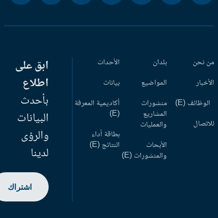
 نحن
بلدان
الأحداث
ابق على
اطلاع
أخبار
المواضيع
بيانات
بأحدث
وظائف (E)
منشورات
أكاديمية المعرفة
المشاريع
(E)
البيانات
اتصال
والعمليات
والرؤى
بطاقة أداء
الأبحاث
النتائج (E)
لدينا
والمنشورات (E)
اشتراك