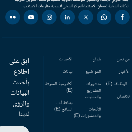
بنك الدولي للإنشاء والتعمير
المؤسسة الدولية للتنمية
مؤسسة التمويل الدولية
وكالة الدولية لضمان الاستثمار
المركز الدولي لتسوية منازعات الاستثمار
 نحن
بلدان
الأحداث
ابق على
اطلاع
أخبار
المواضيع
بيانات
بأحدث
وظائف (E)
منشورات
أكاديمية المعرفة
المشاريع
(E)
البيانات
اتصال
والعمليات
والرؤى
بطاقة أداء
الأبحاث
النتائج (E)
لدينا
والمنشورات (E)