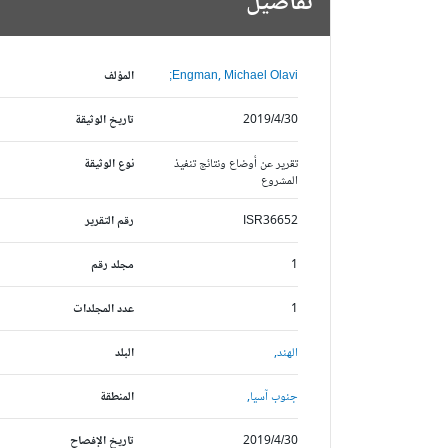
تفاصيل
Engman, Michael Olavi;
المؤلف
2019/4/30
تاريخ الوثيقة
تقرير عن أوضاع ونتائج تنفيذ
نوع الوثيقة
المشروع
ISR36652
رقم التقرير
1
مجلد رقم
1
عدد المجلدات
الهند,
البلد
جنوب آسيا,
المنطقة
2019/4/30
تاريخ الإفصاح