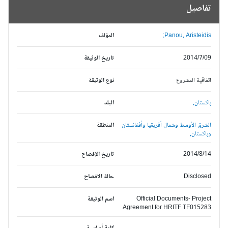
تفاصيل
Panou, Aristeidis;
المؤلف
2014/7/09
تاريخ الوثيقة
اتفاقية المشروع
نوع الوثيقة
باكستان,
البلد
الشرق الأوسط وشمال أفريقيا وأفغانستان
المنطقة
وباكستان,
2014/8/14
تاريخ الإفصاح
Disclosed
حالة الافصاح
Official Documents- Project
اسم الوثيقة
Agreement for HRITF TF015283