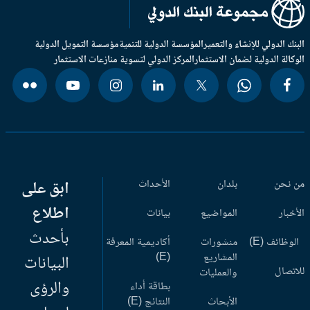
بنك الدولي للإنشاء والتعمير
المؤسسة الدولية للتنمية
مؤسسة التمويل الدولية
وكالة الدولية لضمان الاستثمار
المركز الدولي لتسوية منازعات الاستثمار
 نحن
بلدان
الأحداث
ابق على
اطلاع
أخبار
المواضيع
بيانات
بأحدث
وظائف (E)
منشورات
أكاديمية المعرفة
المشاريع
(E)
البيانات
اتصال
والعمليات
والرؤى
بطاقة أداء
الأبحاث
النتائج (E)