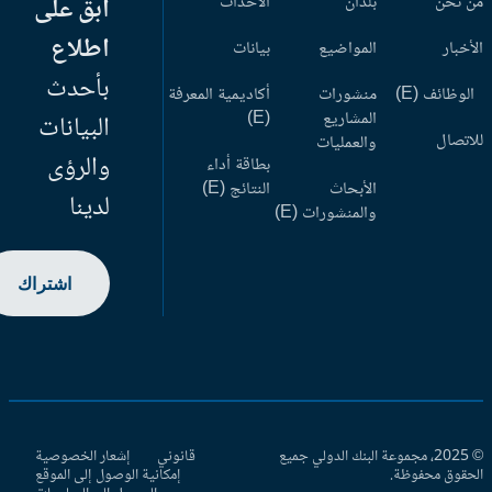
 نحن
بلدان
الأحداث
ابق على
اطلاع
أخبار
المواضيع
بيانات
بأحدث
وظائف (E)
منشورات
أكاديمية المعرفة
المشاريع
(E)
البيانات
اتصال
والعمليات
والرؤى
بطاقة أداء
الأبحاث
النتائج (E)
لدينا
والمنشورات (E)
اشتراك
© 2025، مجموعة البنك الدولي جميع
قانوني
إشعار الخصوصية
حقوق محفوظة.
إمكانية الوصول إلى الموقع