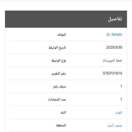
تفاصيل
G. Selwin;
المؤلف
2020/3/30
تاريخ الوثيقة
خطة التوريدات
نوع الوثيقة
STEP31816
رقم التقرير
1
مجلد رقم
1
عدد المجلدات
الهند,
البلد
جنوب آسيا,
المنطقة