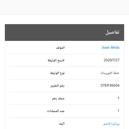
تفاصيل
Isaie Meda;
المؤلف
2020/7/27
تاريخ الوثيقة
خطة التوريدات
نوع الوثيقة
STEP36604
رقم التقرير
1
مجلد رقم
1
عدد المجلدات
بوركينا فاصو,
البلد