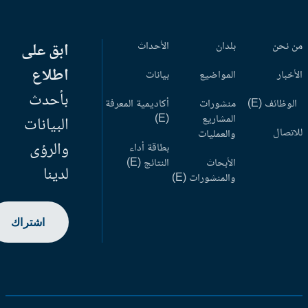
 نحن
بلدان
الأحداث
ابق على
اطلاع
أخبار
المواضيع
بيانات
بأحدث
وظائف (E)
منشورات
أكاديمية المعرفة
المشاريع
(E)
البيانات
اتصال
والعمليات
والرؤى
بطاقة أداء
الأبحاث
النتائج (E)
لدينا
والمنشورات (E)
اشتراك