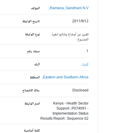
Ramana, Gandham N.V.;
المؤلف
2011/9/12
تاريخ الوثيقة
تقرير عن أوضاع ونتائج تنفيذ
نوع الوثيقة
المشروع
1
مجلد رقم
كينيا,
البلد
Eastern and Southern Africa,
المنطقة
Disclosed
حالة الافصاح
Kenya - Health Sector
اسم الوثيقة
Support : P074091 -
Implementation Status
Results Report : Sequence 02
كلمة أساسية