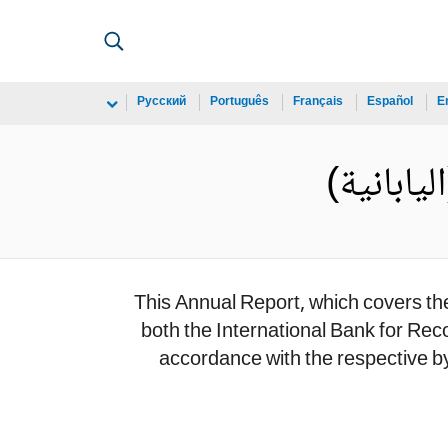
Русский
Português
Français
Español
E
This Annual Report, which covers the
both the International Bank for Re
accordance with the respective by