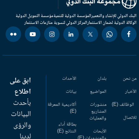
بنك الدولي للإنشاء والتعمير
المؤسسة الدولية للتنمية
مؤسسة التمويل الدولية
وكالة الدولية لضمان الاستثمار
المركز الدولي لتسوية منازعات الاستثمار
 نحن
بلدان
الأحداث
ابق على
اطلاع
أخبار
المواضيع
بيانات
بأحدث
وظائف (E)
منشورات
أكاديمية المعرفة
المشاريع
(E)
البيانات
اتصال
والعمليات
والرؤى
بطاقة أداء
الأبحاث
النتائج (E)
لدينا
والمنشورات (E)