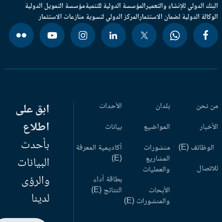
بنك الدولي للإنشاء والتعمير
المؤسسة الدولية للتنمية
مؤسسة التمويل الدولية
وكالة الدولية لضمان الاستثمار
المركز الدولي لتسوية منازعات الاستثمار
 نحن
بلدان
الأحداث
ابق على
اطلاع
أخبار
المواضيع
بيانات
بأحدث
وظائف (E)
منشورات
أكاديمية المعرفة
المشاريع
(E)
البيانات
اتصال
والعمليات
والرؤى
بطاقة أداء
الأبحاث
النتائج (E)
لدينا
والمنشورات (E)