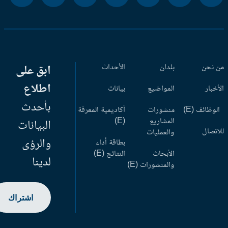
 نحن
بلدان
الأحداث
ابق على
اطلاع
أخبار
المواضيع
بيانات
بأحدث
وظائف (E)
منشورات
أكاديمية المعرفة
المشاريع
(E)
البيانات
اتصال
والعمليات
والرؤى
بطاقة أداء
الأبحاث
النتائج (E)
لدينا
والمنشورات (E)
اشتراك