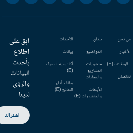
 نحن
بلدان
الأحداث
ابق على
اطلاع
أخبار
المواضيع
بيانات
بأحدث
وظائف (E)
منشورات
أكاديمية المعرفة
المشاريع
(E)
البيانات
اتصال
والعمليات
والرؤى
بطاقة أداء
الأبحاث
النتائج (E)
لدينا
والمنشورات (E)
اشتراك