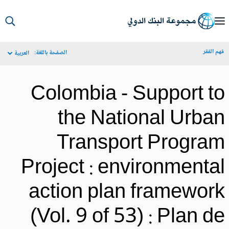
S
Ma
م الفقر
الصفحة باللغة:
العربية
Navigat
Colombia - Support t
the National Urba
Transport Progra
Project : environmenta
action plan framewor
(Vol. 9 of 53) : Plan d