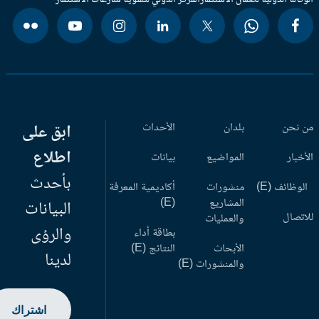
وكالة الدولية لضمان الاستثمار
المركز الدولي لتسوية منازعات الاستثمار
 نحن
بلدان
الأحداث
ابق على
اطلاع
أخبار
المواضيع
بيانات
بأحدث
وظائف (E)
منشورات
أكاديمية المعرفة
المشاريع
(E)
البيانات
اتصال
والعمليات
والرؤى
بطاقة أداء
الأبحاث
النتائج (E)
لدينا
والمنشورات (E)
اشتراك