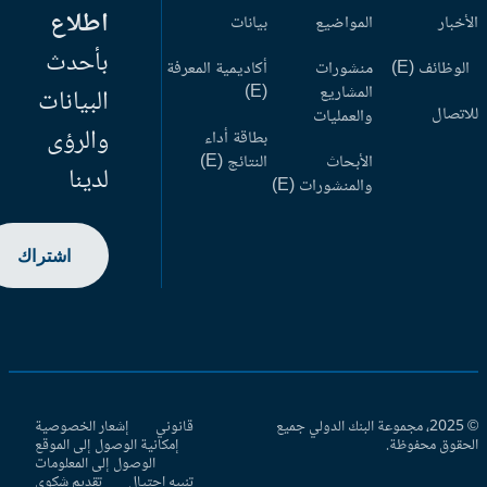
اطلاع
أخبار
المواضيع
بيانات
بأحدث
وظائف (E)
منشورات
أكاديمية المعرفة
المشاريع
(E)
البيانات
اتصال
والعمليات
والرؤى
بطاقة أداء
الأبحاث
النتائج (E)
لدينا
والمنشورات (E)
اشتراك
© 2025، مجموعة البنك الدولي جميع
قانوني
إشعار الخصوصية
حقوق محفوظة.
إمكانية الوصول إلى الموقع
الوصول إلى المعلومات
تنبيه احتيال
تقديم شكوى