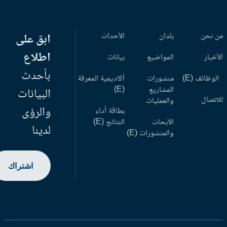
 نحن
بلدان
الأحداث
ابق على
اطلاع
أخبار
المواضيع
بيانات
بأحدث
وظائف (E)
منشورات
أكاديمية المعرفة
المشاريع
(E)
البيانات
اتصال
والعمليات
والرؤى
بطاقة أداء
الأبحاث
النتائج (E)
لدينا
والمنشورات (E)
اشتراك