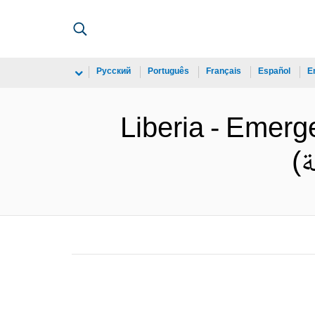
Русский
Português
Français
Español
E
Liberia - Emerge