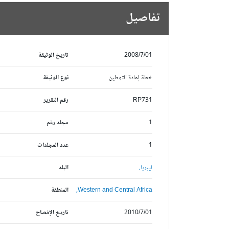
تفاصيل
2008/7/01
تاريخ الوثيقة
خطة إعادة التوطين
نوع الوثيقة
RP731
رقم التقرير
1
مجلد رقم
1
عدد المجلدات
ليبريا,
البلد
Western and Central Africa,
المنطقة
2010/7/01
تاريخ الإفصاح