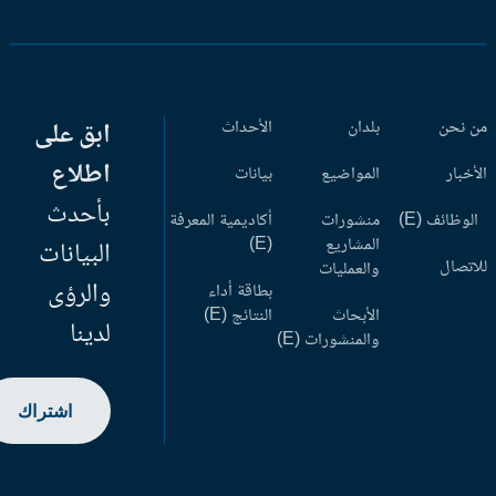
 نحن
بلدان
الأحداث
ابق على
اطلاع
أخبار
المواضيع
بيانات
بأحدث
وظائف (E)
منشورات
أكاديمية المعرفة
المشاريع
(E)
البيانات
اتصال
والعمليات
والرؤى
بطاقة أداء
الأبحاث
النتائج (E)
لدينا
والمنشورات (E)
اشتراك