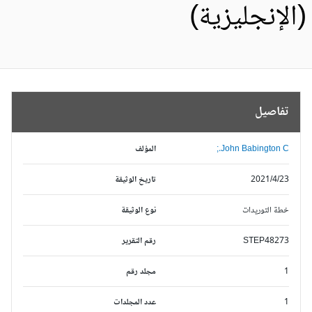
الإنجليزية)
تفاصيل
John Babington C.;
المؤلف
2021/4/23
تاريخ الوثيقة
خطة التوريدات
نوع الوثيقة
STEP48273
رقم التقرير
1
مجلد رقم
1
عدد المجلدات