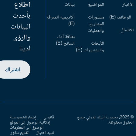
اطلاع
أخبار
المواضيع
بيانات
بأحدث
وظائف (E)
منشورات
أكاديمية المعرفة
المشاريع
(E)
البيانات
اتصال
والعمليات
والرؤى
بطاقة أداء
الأبحاث
النتائج (E)
لدينا
والمنشورات (E)
اشتراك
© 2025، مجموعة البنك الدولي جميع
قانوني
إشعار الخصوصية
حقوق محفوظة.
إمكانية الوصول إلى الموقع
الوصول إلى المعلومات
تنبيه احتيال
تقديم شكوى