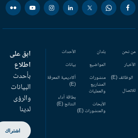
 نحن
بلدان
الأحداث
ابق على
اطلاع
أخبار
المواضيع
بيانات
بأحدث
وظائف (E)
منشورات
أكاديمية المعرفة
المشاريع
(E)
البيانات
اتصال
والعمليات
والرؤى
بطاقة أداء
الأبحاث
النتائج (E)
لدينا
والمنشورات (E)
اشتراك