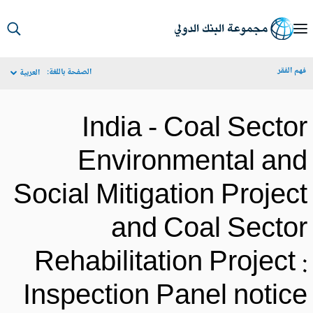
S
Ma
م الفقر
الصفحة باللغة:
العربية
Navigat
India - Coal Secto
Environmental an
Social Mitigation Projec
and Coal Secto
Rehabilitation Project 
Inspection Panel notic