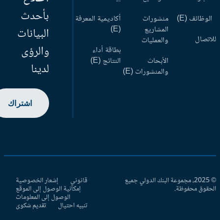
بأحدث
وظائف (E)
منشورات
أكاديمية المعرفة
المشاريع
(E)
البيانات
اتصال
والعمليات
والرؤى
بطاقة أداء
الأبحاث
النتائج (E)
لدينا
والمنشورات (E)
اشتراك
© 2025، مجموعة البنك الدولي جميع
قانوني
إشعار الخصوصية
حقوق محفوظة.
إمكانية الوصول إلى الموقع
الوصول إلى المعلومات
تنبيه احتيال
تقديم شكوى