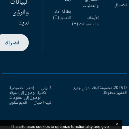
البيانات
اتصال
والعمليات
والرؤى
بطاقة أداء
الأبحاث
النتائج (E)
لدينا
والمنشورات (E)
اشتراك
© 2025، مجموعة البنك الدولي جميع
قانوني
إشعار الخصوصية
حقوق محفوظة.
إمكانية الوصول إلى الموقع
الوصول إلى المعلومات
تنبيه احتيال
تقديم شكوى
×
This site uses cookies to optimize functionality and give