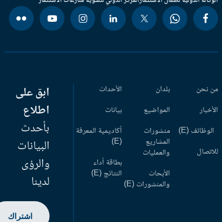
وكالة الدولية لضمان الاستثمار
المركز الدولي لتسوية منازعات الاستثمار
 نحن
بلدان
الأحداث
ابق على
اطلاع
أخبار
المواضيع
بيانات
بأحدث
وظائف (E)
منشورات
أكاديمية المعرفة
المشاريع
(E)
البيانات
اتصال
والعمليات
والرؤى
بطاقة أداء
الأبحاث
النتائج (E)
لدينا
والمنشورات (E)
اشتراك