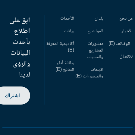
 نحن
بلدان
الأحداث
ابق على
اطلاع
أخبار
المواضيع
بيانات
بأحدث
وظائف (E)
منشورات
أكاديمية المعرفة
المشاريع
(E)
البيانات
اتصال
والعمليات
والرؤى
بطاقة أداء
الأبحاث
النتائج (E)
لدينا
والمنشورات (E)
اشتراك