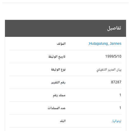
تفاصيل
Hutagalung, Jannes;
المؤلف
1999/5/10
تاريخ الوثيقة
بيان المدير التنفيذي
نوع الوثيقة
87287
رقم التقرير
1
مجلد رقم
1
عدد المجلدات
ليتوانيا,
البلد