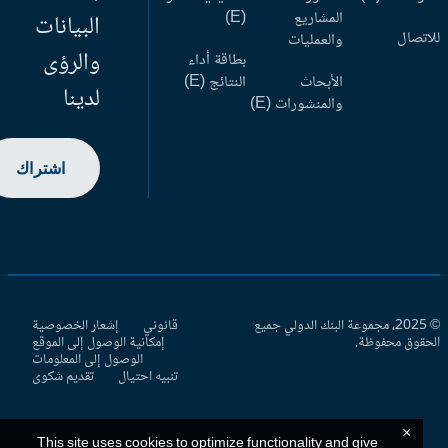
المشاريع
(E)
البيانات
اتصال
والعمليات
والرؤى
بطاقة أداء
الأبحاث
النتائج (E)
لدينا
والمنشورات (E)
اشتراك
© 2025، مجموعة البنك الدولي جميع
قانوني
إشعار الخصوصية
حقوق محفوظة.
إمكانية الوصول إلى الموقع
الوصول إلى المعلومات
تنبيه احتيال
تقديم شكوى
×
This site uses cookies to optimize functionality and give