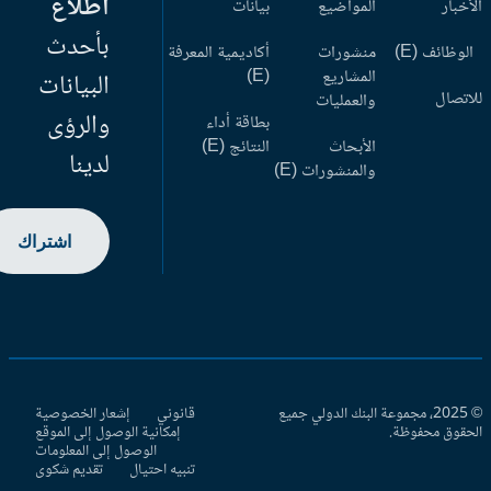
اطلاع
أخبار
المواضيع
بيانات
بأحدث
وظائف (E)
منشورات
أكاديمية المعرفة
المشاريع
(E)
البيانات
اتصال
والعمليات
والرؤى
بطاقة أداء
الأبحاث
النتائج (E)
لدينا
والمنشورات (E)
اشتراك
© 2025، مجموعة البنك الدولي جميع
قانوني
إشعار الخصوصية
حقوق محفوظة.
إمكانية الوصول إلى الموقع
الوصول إلى المعلومات
تنبيه احتيال
تقديم شكوى