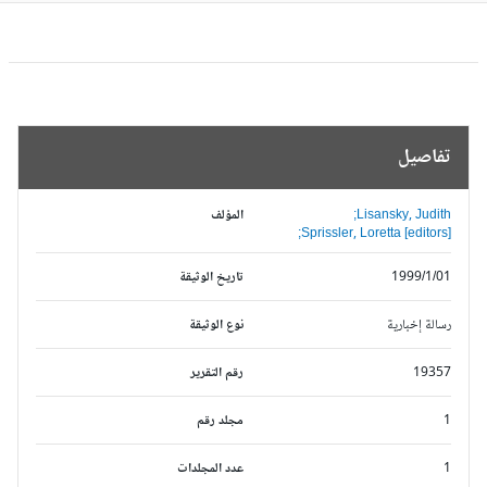
تفاصيل
Lisansky, Judith;
المؤلف
Sprissler, Loretta [editors];
1999/1/01
تاريخ الوثيقة
رسالة إخبارية
نوع الوثيقة
19357
رقم التقرير
1
مجلد رقم
1
عدد المجلدات