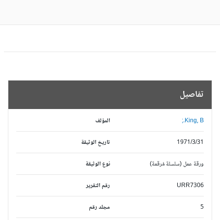
تفاصيل
King, B.;
المؤلف
1971/3/31
تاريخ الوثيقة
ورقة عمل (سلسلة مُرقمة)
نوع الوثيقة
URR7306
رقم التقرير
5
مجلد رقم