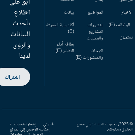
ابق على
اطلاع
أخبار
المواضيع
بيانات
بأحدث
وظائف (E)
منشورات
أكاديمية المعرفة
المشاريع
(E)
البيانات
اتصال
والعمليات
والرؤى
بطاقة أداء
الأبحاث
النتائج (E)
لدينا
والمنشورات (E)
اشتراك
© 2025، مجموعة البنك الدولي جميع
قانوني
إشعار الخصوصية
حقوق محفوظة.
إمكانية الوصول إلى الموقع
الوصول إلى المعلومات