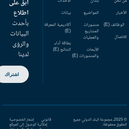
 نحن
بلدان
الأحداث
ابق على
اطلاع
أخبار
المواضيع
بيانات
بأحدث
وظائف (E)
منشورات
أكاديمية المعرفة
المشاريع
(E)
البيانات
اتصال
والعمليات
والرؤى
بطاقة أداء
الأبحاث
النتائج (E)
لدينا
والمنشورات (E)
اشتراك
© 2025، مجموعة البنك الدولي جميع
قانوني
إشعار الخصوصية
حقوق محفوظة.
إمكانية الوصول إلى الموقع