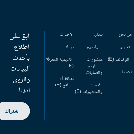
 نحن
بلدان
الأحداث
ابق على
اطلاع
أخبار
المواضيع
بيانات
بأحدث
وظائف (E)
منشورات
أكاديمية المعرفة
المشاريع
(E)
البيانات
اتصال
والعمليات
والرؤى
بطاقة أداء
الأبحاث
النتائج (E)
لدينا
والمنشورات (E)
اشتراك