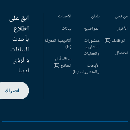
 نحن
بلدان
الأحداث
ابق على
اطلاع
أخبار
المواضيع
بيانات
بأحدث
وظائف (E)
منشورات
أكاديمية المعرفة
المشاريع
(E)
البيانات
اتصال
والعمليات
والرؤى
بطاقة أداء
الأبحاث
النتائج (E)
لدينا
والمنشورات (E)
اشتراك