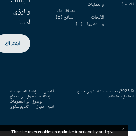
البيانات
اتصال
والعمليات
والرؤى
بطاقة أداء
الأبحاث
النتائج (E)
لدينا
والمنشورات (E)
اشتراك
© 2025، مجموعة البنك الدولي جميع
قانوني
إشعار الخصوصية
حقوق محفوظة.
إمكانية الوصول إلى الموقع
الوصول إلى المعلومات
تنبيه احتيال
تقديم شكوى
×
This site uses cookies to optimize functionality and give