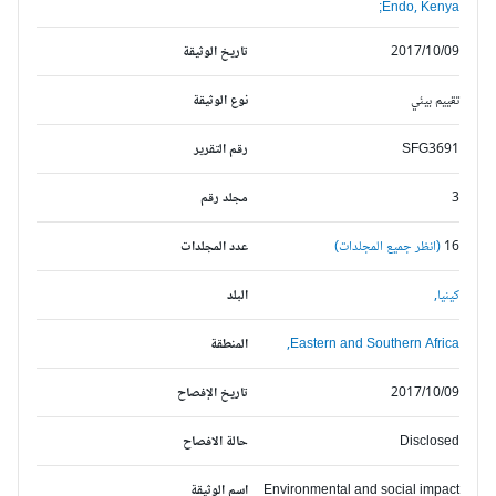
Endo, Kenya;
2017/10/09
تاريخ الوثيقة
تقييم بيئي
نوع الوثيقة
SFG3691
رقم التقرير
3
مجلد رقم
16
(انظر جميع المجلدات)
عدد المجلدات
كينيا,
البلد
Eastern and Southern Africa,
المنطقة
2017/10/09
تاريخ الإفصاح
Disclosed
حالة الافصاح
Environmental and social impact
اسم الوثيقة