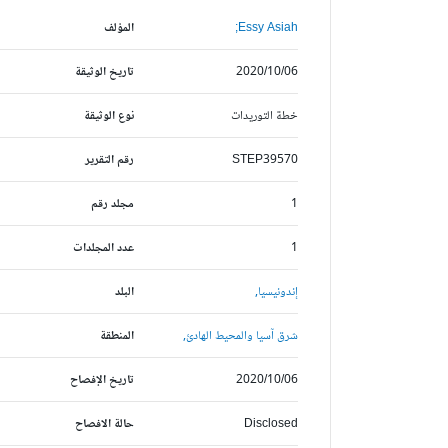
Essy Asiah;
المؤلف
2020/10/06
تاريخ الوثيقة
خطة التوريدات
نوع الوثيقة
STEP39570
رقم التقرير
1
مجلد رقم
1
عدد المجلدات
إندونيسيا,
البلد
شرق آسيا والمحيط الهادئ,
المنطقة
2020/10/06
تاريخ الإفصاح
Disclosed
حالة الافصاح