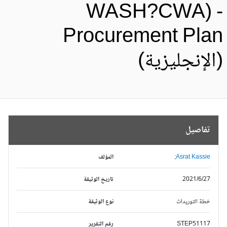
WASH?CWA) 
Procurement Pla
الإنجليزية)
تفاصيل
Asrat Kassie;
المؤلف
2021/6/27
تاريخ الوثيقة
خطة التوريدات
نوع الوثيقة
STEP51117
رقم التقرير