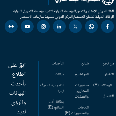
بنك الدولي للإنشاء والتعمير
المؤسسة الدولية للتنمية
مؤسسة التمويل الدولية
وكالة الدولية لضمان الاستثمار
المركز الدولي لتسوية منازعات الاستثمار
 نحن
بلدان
الأحداث
ابق على
اطلاع
أخبار
المواضيع
بيانات
بأحدث
وظائف (E)
منشورات
أكاديمية المعرفة
المشاريع
(E)
البيانات
اتصال
والعمليات
والرؤى
بطاقة أداء
الأبحاث
النتائج (E)
لدينا
والمنشورات (E)