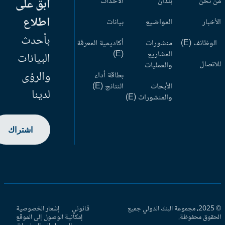
 نحن
بلدان
الأحداث
ابق على
اطلاع
أخبار
المواضيع
بيانات
بأحدث
وظائف (E)
منشورات
أكاديمية المعرفة
المشاريع
(E)
البيانات
اتصال
والعمليات
والرؤى
بطاقة أداء
الأبحاث
النتائج (E)
لدينا
والمنشورات (E)
اشتراك
© 2025، مجموعة البنك الدولي جميع
قانوني
إشعار الخصوصية
حقوق محفوظة.
إمكانية الوصول إلى الموقع