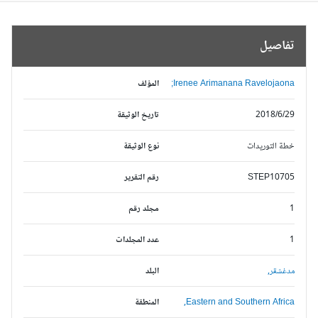
تفاصيل
Irenee Arimanana Ravelojaona;
المؤلف
2018/6/29
تاريخ الوثيقة
خطة التوريدات
نوع الوثيقة
STEP10705
رقم التقرير
1
مجلد رقم
1
عدد المجلدات
مدغشقر,
البلد
Eastern and Southern Africa,
المنطقة