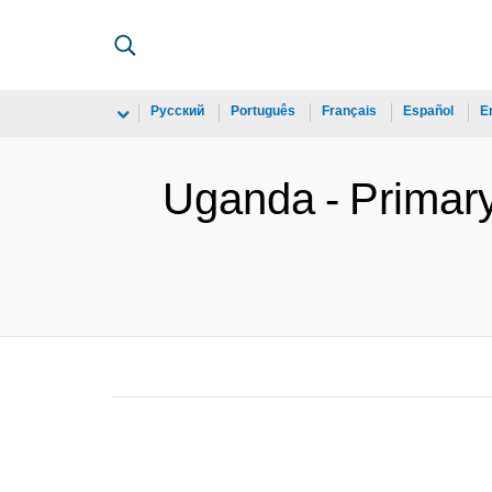
Русский
Português
Français
Español
E
Uganda - Primar