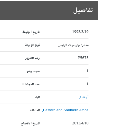
تفاصيل
1993/3/19
تاريخ الوثيقة
مذكرة وتوصيات الرئيس
نوع الوثيقة
P5675
رقم التقرير
1
مجلد رقم
1
عدد المجلدات
أوغندا,
البلد
Eastern and Southern Africa,
المنطقة
2013/4/10
تاريخ الإفصاح