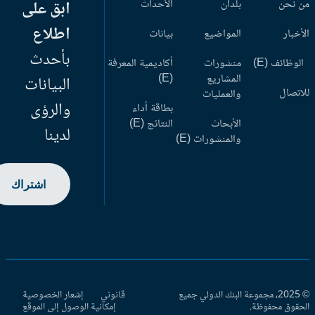
 نحن
بلدان
الأحداث
ابق على
اطلاع
أخبار
المواضيع
بيانات
بأحدث
وظائف (E)
منشورات
أكاديمية المعرفة
المشاريع
(E)
البيانات
اتصال
والعمليات
والرؤى
بطاقة أداء
الأبحاث
النتائج (E)
لدينا
والمنشورات (E)
اشتراك
© 2025، مجموعة البنك الدولي جميع
قانوني
إشعار الخصوصية
حقوق محفوظة.
إمكانية الوصول إلى الموقع